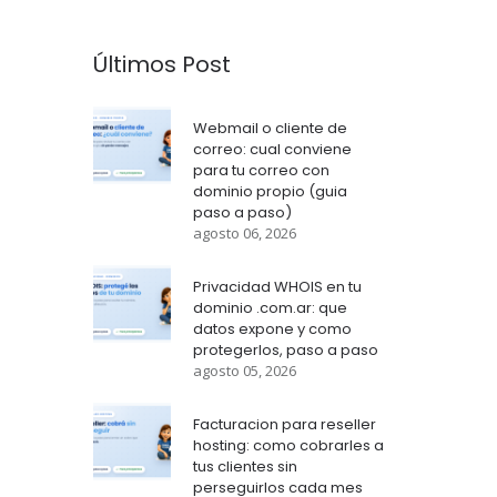
Últimos Post
Webmail o cliente de
correo: cual conviene
para tu correo con
dominio propio (guia
paso a paso)
agosto 06, 2026
Privacidad WHOIS en tu
dominio .com.ar: que
datos expone y como
protegerlos, paso a paso
agosto 05, 2026
Facturacion para reseller
hosting: como cobrarles a
tus clientes sin
perseguirlos cada mes