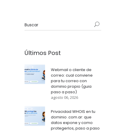
Últimos Post
Webmail o cliente de
correo: cual conviene
para tu correo con
dominio propio (guia
paso a paso)
agosto 06, 2026
Privacidad WHOIS en tu
dominio .com.ar: que
datos expone y como
protegerlos, paso a paso