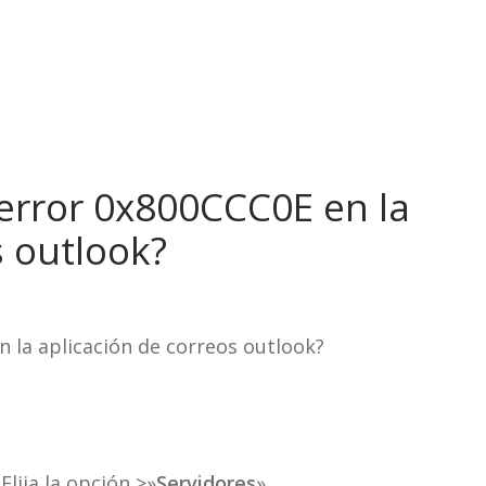
error 0x800CCC0E en la
s outlook?
 la aplicación de correos outlook?
 Elija la opción >»
Servidores
»