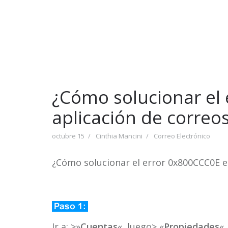
¿Cómo solucionar el 
aplicación de correo
octubre 15
Cinthia Mancini
Correo Electrónico
¿Cómo solucionar el error 0x800CCC0E en
Ir a: >»
Cuentas
«, luego> «
Propiedades
«.