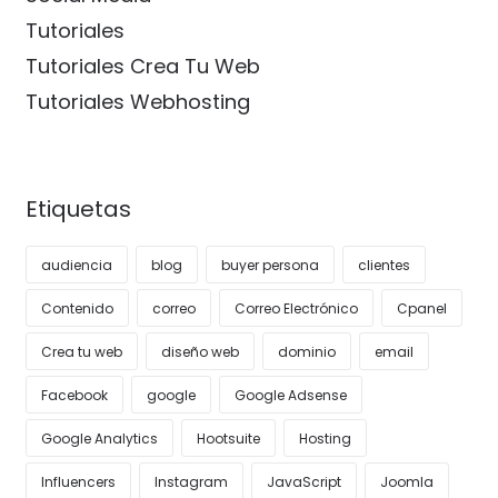
Tutoriales
Tutoriales Crea Tu Web
Tutoriales Webhosting
Etiquetas
audiencia
blog
buyer persona
clientes
Contenido
correo
Correo Electrónico
Cpanel
Crea tu web
diseño web
dominio
email
Facebook
google
Google Adsense
Google Analytics
Hootsuite
Hosting
Influencers
Instagram
JavaScript
Joomla