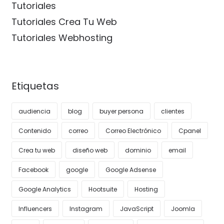
Tutoriales
Tutoriales Crea Tu Web
Tutoriales Webhosting
Etiquetas
audiencia
blog
buyer persona
clientes
Contenido
correo
Correo Electrónico
Cpanel
Crea tu web
diseño web
dominio
email
Facebook
google
Google Adsense
Google Analytics
Hootsuite
Hosting
Influencers
Instagram
JavaScript
Joomla