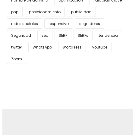
nombre de dominio
optimización
Palabras Clave
php
posicionamiento
publicidad
redes sociales
responsivo
seguidores
Seguridad
seo
SERP
SERPs
tendencia
twitter
WhatsApp
WordPress
youtube
Zoom