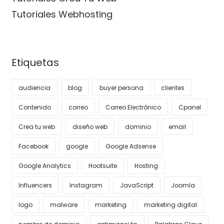
Tutoriales Webhosting
Etiquetas
audiencia
blog
buyer persona
clientes
Contenido
correo
Correo Electrónico
Cpanel
Crea tu web
diseño web
dominio
email
Facebook
google
Google Adsense
Google Analytics
Hootsuite
Hosting
Influencers
Instagram
JavaScript
Joomla
logo
malware
marketing
marketing digital