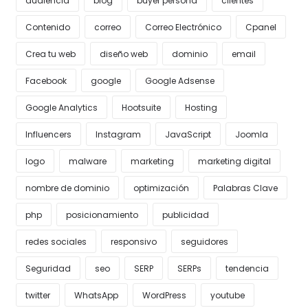
audiencia
blog
buyer persona
clientes
Contenido
correo
Correo Electrónico
Cpanel
Crea tu web
diseño web
dominio
email
Facebook
google
Google Adsense
Google Analytics
Hootsuite
Hosting
Influencers
Instagram
JavaScript
Joomla
logo
malware
marketing
marketing digital
nombre de dominio
optimización
Palabras Clave
php
posicionamiento
publicidad
redes sociales
responsivo
seguidores
Seguridad
seo
SERP
SERPs
tendencia
twitter
WhatsApp
WordPress
youtube