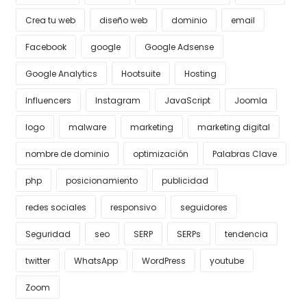
Crea tu web
diseño web
dominio
email
Facebook
google
Google Adsense
Google Analytics
Hootsuite
Hosting
Influencers
Instagram
JavaScript
Joomla
logo
malware
marketing
marketing digital
nombre de dominio
optimización
Palabras Clave
php
posicionamiento
publicidad
redes sociales
responsivo
seguidores
Seguridad
seo
SERP
SERPs
tendencia
twitter
WhatsApp
WordPress
youtube
Zoom