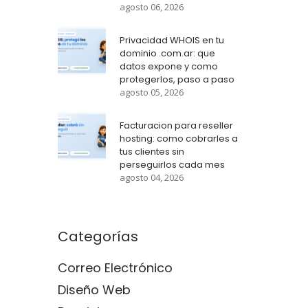
agosto 06, 2026
Privacidad WHOIS en tu
dominio .com.ar: que
datos expone y como
protegerlos, paso a paso
agosto 05, 2026
Facturacion para reseller
hosting: como cobrarles a
tus clientes sin
perseguirlos cada mes
agosto 04, 2026
Categorías
Correo Electrónico
Diseño Web