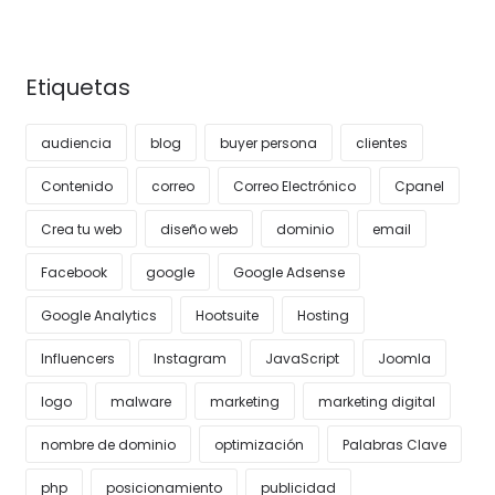
Etiquetas
audiencia
blog
buyer persona
clientes
Contenido
correo
Correo Electrónico
Cpanel
Crea tu web
diseño web
dominio
email
Facebook
google
Google Adsense
Google Analytics
Hootsuite
Hosting
Influencers
Instagram
JavaScript
Joomla
logo
malware
marketing
marketing digital
nombre de dominio
optimización
Palabras Clave
php
posicionamiento
publicidad