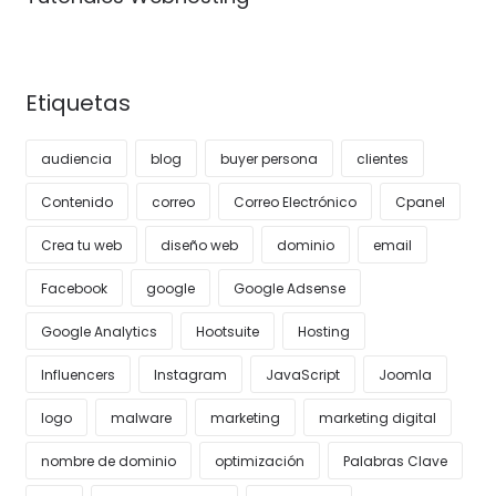
Etiquetas
audiencia
blog
buyer persona
clientes
Contenido
correo
Correo Electrónico
Cpanel
Crea tu web
diseño web
dominio
email
Facebook
google
Google Adsense
Google Analytics
Hootsuite
Hosting
Influencers
Instagram
JavaScript
Joomla
logo
malware
marketing
marketing digital
nombre de dominio
optimización
Palabras Clave