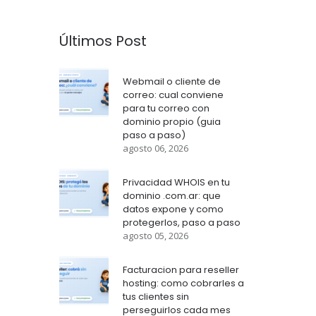
Últimos Post
Webmail o cliente de
correo: cual conviene
para tu correo con
dominio propio (guia
paso a paso)
agosto 06, 2026
Privacidad WHOIS en tu
dominio .com.ar: que
datos expone y como
protegerlos, paso a paso
agosto 05, 2026
Facturacion para reseller
hosting: como cobrarles a
tus clientes sin
perseguirlos cada mes