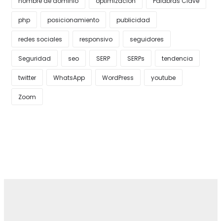
nombre de dominio
optimización
Palabras Clave
php
posicionamiento
publicidad
redes sociales
responsivo
seguidores
Seguridad
seo
SERP
SERPs
tendencia
twitter
WhatsApp
WordPress
youtube
Zoom