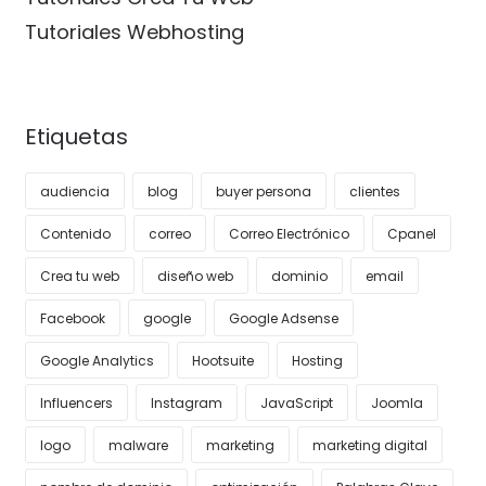
Tutoriales Webhosting
Etiquetas
audiencia
blog
buyer persona
clientes
Contenido
correo
Correo Electrónico
Cpanel
Crea tu web
diseño web
dominio
email
Facebook
google
Google Adsense
Google Analytics
Hootsuite
Hosting
Influencers
Instagram
JavaScript
Joomla
logo
malware
marketing
marketing digital