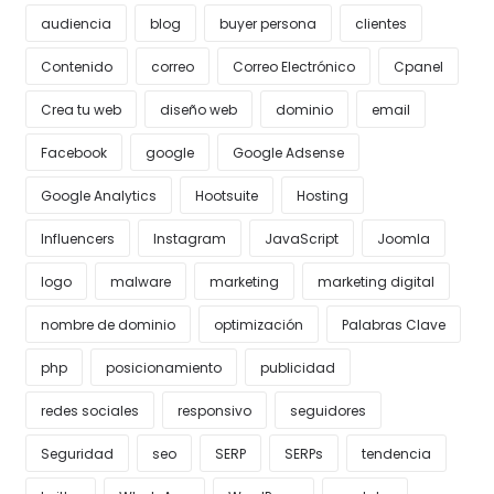
audiencia
blog
buyer persona
clientes
Contenido
correo
Correo Electrónico
Cpanel
Crea tu web
diseño web
dominio
email
Facebook
google
Google Adsense
Google Analytics
Hootsuite
Hosting
Influencers
Instagram
JavaScript
Joomla
logo
malware
marketing
marketing digital
nombre de dominio
optimización
Palabras Clave
php
posicionamiento
publicidad
redes sociales
responsivo
seguidores
Seguridad
seo
SERP
SERPs
tendencia