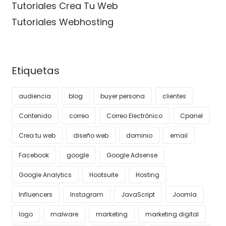
Tutoriales Crea Tu Web
Tutoriales Webhosting
Etiquetas
audiencia
blog
buyer persona
clientes
Contenido
correo
Correo Electrónico
Cpanel
Crea tu web
diseño web
dominio
email
Facebook
google
Google Adsense
Google Analytics
Hootsuite
Hosting
Influencers
Instagram
JavaScript
Joomla
logo
malware
marketing
marketing digital