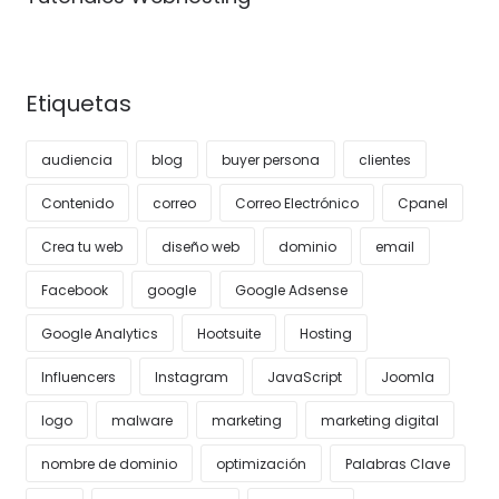
Etiquetas
audiencia
blog
buyer persona
clientes
Contenido
correo
Correo Electrónico
Cpanel
Crea tu web
diseño web
dominio
email
Facebook
google
Google Adsense
Google Analytics
Hootsuite
Hosting
Influencers
Instagram
JavaScript
Joomla
logo
malware
marketing
marketing digital
nombre de dominio
optimización
Palabras Clave