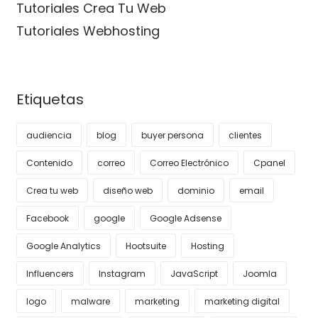
Tutoriales Crea Tu Web
Tutoriales Webhosting
Etiquetas
audiencia
blog
buyer persona
clientes
Contenido
correo
Correo Electrónico
Cpanel
Crea tu web
diseño web
dominio
email
Facebook
google
Google Adsense
Google Analytics
Hootsuite
Hosting
Influencers
Instagram
JavaScript
Joomla
logo
malware
marketing
marketing digital