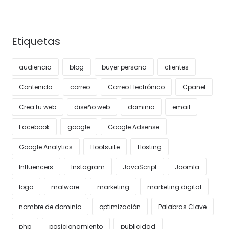
Etiquetas
audiencia
blog
buyer persona
clientes
Contenido
correo
Correo Electrónico
Cpanel
Crea tu web
diseño web
dominio
email
Facebook
google
Google Adsense
Google Analytics
Hootsuite
Hosting
Influencers
Instagram
JavaScript
Joomla
logo
malware
marketing
marketing digital
nombre de dominio
optimización
Palabras Clave
php
posicionamiento
publicidad