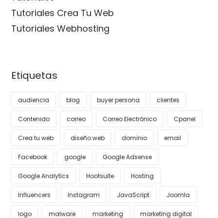
Tutoriales Crea Tu Web
Tutoriales Webhosting
Etiquetas
audiencia
blog
buyer persona
clientes
Contenido
correo
Correo Electrónico
Cpanel
Crea tu web
diseño web
dominio
email
Facebook
google
Google Adsense
Google Analytics
Hootsuite
Hosting
Influencers
Instagram
JavaScript
Joomla
logo
malware
marketing
marketing digital