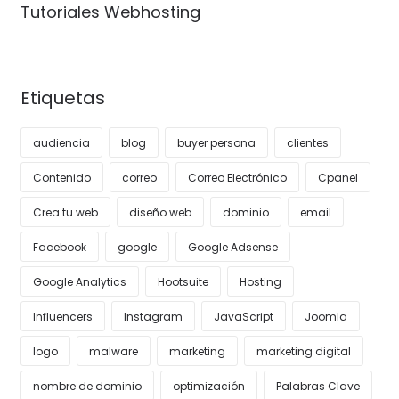
Tutoriales Webhosting
Etiquetas
audiencia
blog
buyer persona
clientes
Contenido
correo
Correo Electrónico
Cpanel
Crea tu web
diseño web
dominio
email
Facebook
google
Google Adsense
Google Analytics
Hootsuite
Hosting
Influencers
Instagram
JavaScript
Joomla
logo
malware
marketing
marketing digital
nombre de dominio
optimización
Palabras Clave