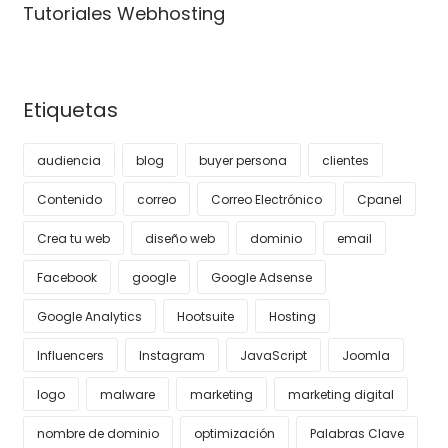
Tutoriales Webhosting
Etiquetas
audiencia
blog
buyer persona
clientes
Contenido
correo
Correo Electrónico
Cpanel
Crea tu web
diseño web
dominio
email
Facebook
google
Google Adsense
Google Analytics
Hootsuite
Hosting
Influencers
Instagram
JavaScript
Joomla
logo
malware
marketing
marketing digital
nombre de dominio
optimización
Palabras Clave