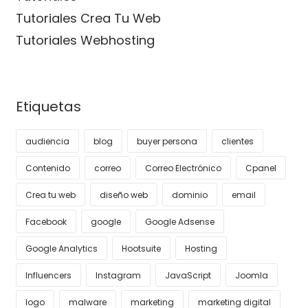
Tutoriales Crea Tu Web
Tutoriales Webhosting
Etiquetas
audiencia
blog
buyer persona
clientes
Contenido
correo
Correo Electrónico
Cpanel
Crea tu web
diseño web
dominio
email
Facebook
google
Google Adsense
Google Analytics
Hootsuite
Hosting
Influencers
Instagram
JavaScript
Joomla
logo
malware
marketing
marketing digital