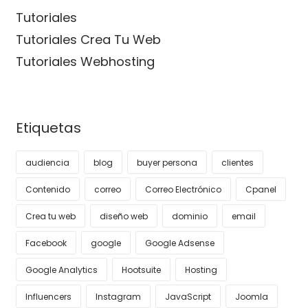
Tutoriales
Tutoriales Crea Tu Web
Tutoriales Webhosting
Etiquetas
audiencia
blog
buyer persona
clientes
Contenido
correo
Correo Electrónico
Cpanel
Crea tu web
diseño web
dominio
email
Facebook
google
Google Adsense
Google Analytics
Hootsuite
Hosting
Influencers
Instagram
JavaScript
Joomla