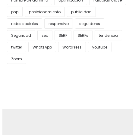
nombre de dominio
optimización
Palabras Clave
php
posicionamiento
publicidad
redes sociales
responsivo
seguidores
Seguridad
seo
SERP
SERPs
tendencia
twitter
WhatsApp
WordPress
youtube
Zoom