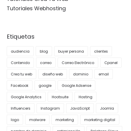
Tutoriales Webhosting
Etiquetas
audiencia
blog
buyer persona
clientes
Contenido
correo
Correo Electrónico
Cpanel
Crea tu web
diseño web
dominio
email
Facebook
google
Google Adsense
Google Analytics
Hootsuite
Hosting
Influencers
Instagram
JavaScript
Joomla
logo
malware
marketing
marketing digital