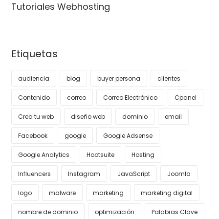
Tutoriales Webhosting
Etiquetas
audiencia
blog
buyer persona
clientes
Contenido
correo
Correo Electrónico
Cpanel
Crea tu web
diseño web
dominio
email
Facebook
google
Google Adsense
Google Analytics
Hootsuite
Hosting
Influencers
Instagram
JavaScript
Joomla
logo
malware
marketing
marketing digital
nombre de dominio
optimización
Palabras Clave