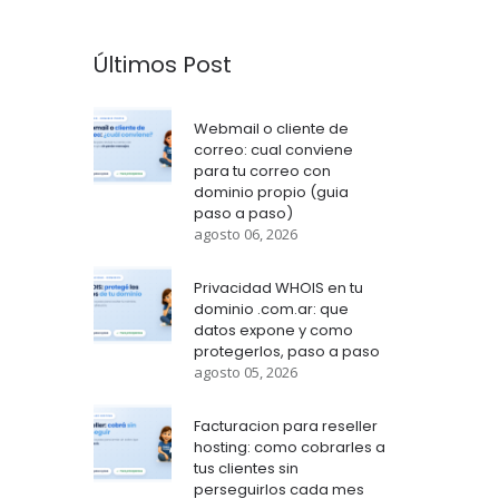
Últimos Post
Webmail o cliente de
correo: cual conviene
para tu correo con
dominio propio (guia
paso a paso)
agosto 06, 2026
Privacidad WHOIS en tu
dominio .com.ar: que
datos expone y como
protegerlos, paso a paso
agosto 05, 2026
Facturacion para reseller
hosting: como cobrarles a
tus clientes sin
perseguirlos cada mes