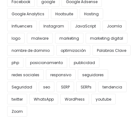
Facebook
google
Google Adsense
Google Analytics
Hootsuite
Hosting
Influencers
Instagram
JavaScript
Joomla
logo
malware
marketing
marketing digital
nombre de dominio
optimización
Palabras Clave
php
posicionamiento
publicidad
redes sociales
responsivo
seguidores
Seguridad
seo
SERP
SERPs
tendencia
twitter
WhatsApp
WordPress
youtube
Zoom