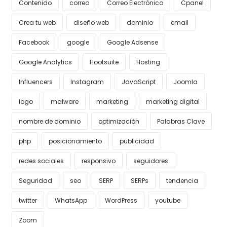
Contenido
correo
Correo Electrónico
Cpanel
Crea tu web
diseño web
dominio
email
Facebook
google
Google Adsense
Google Analytics
Hootsuite
Hosting
Influencers
Instagram
JavaScript
Joomla
logo
malware
marketing
marketing digital
nombre de dominio
optimización
Palabras Clave
php
posicionamiento
publicidad
redes sociales
responsivo
seguidores
Seguridad
seo
SERP
SERPs
tendencia
twitter
WhatsApp
WordPress
youtube
Zoom