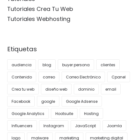
Tutoriales Crea Tu Web
Tutoriales Webhosting
Etiquetas
audiencia
blog
buyer persona
clientes
Contenido
correo
Correo Electrónico
Cpanel
Crea tu web
diseño web
dominio
email
Facebook
google
Google Adsense
Google Analytics
Hootsuite
Hosting
Influencers
Instagram
JavaScript
Joomla
logo
malware
marketing
marketing digital