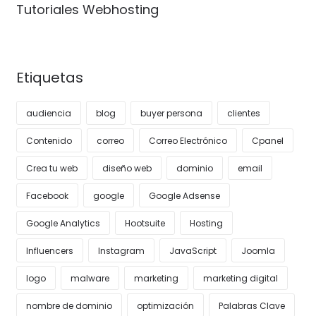
Tutoriales Webhosting
Etiquetas
audiencia
blog
buyer persona
clientes
Contenido
correo
Correo Electrónico
Cpanel
Crea tu web
diseño web
dominio
email
Facebook
google
Google Adsense
Google Analytics
Hootsuite
Hosting
Influencers
Instagram
JavaScript
Joomla
logo
malware
marketing
marketing digital
nombre de dominio
optimización
Palabras Clave