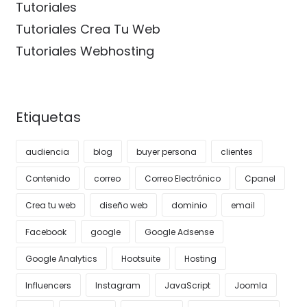
Tutoriales
Tutoriales Crea Tu Web
Tutoriales Webhosting
Etiquetas
audiencia
blog
buyer persona
clientes
Contenido
correo
Correo Electrónico
Cpanel
Crea tu web
diseño web
dominio
email
Facebook
google
Google Adsense
Google Analytics
Hootsuite
Hosting
Influencers
Instagram
JavaScript
Joomla