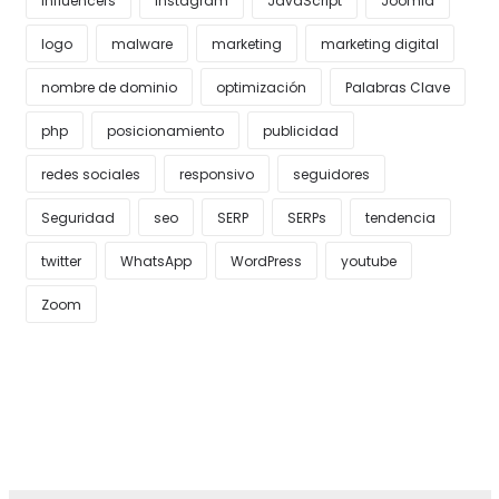
Influencers
Instagram
JavaScript
Joomla
logo
malware
marketing
marketing digital
nombre de dominio
optimización
Palabras Clave
php
posicionamiento
publicidad
redes sociales
responsivo
seguidores
Seguridad
seo
SERP
SERPs
tendencia
twitter
WhatsApp
WordPress
youtube
Zoom