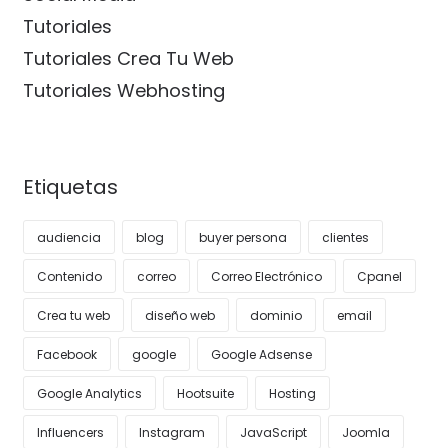
Tutoriales
Tutoriales Crea Tu Web
Tutoriales Webhosting
Etiquetas
audiencia
blog
buyer persona
clientes
Contenido
correo
Correo Electrónico
Cpanel
Crea tu web
diseño web
dominio
email
Facebook
google
Google Adsense
Google Analytics
Hootsuite
Hosting
Influencers
Instagram
JavaScript
Joomla