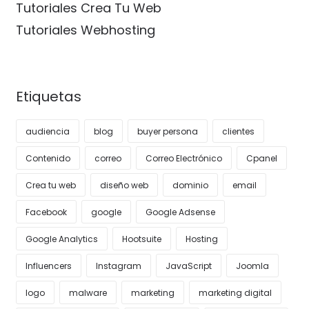
Tutoriales Crea Tu Web
Tutoriales Webhosting
Etiquetas
audiencia
blog
buyer persona
clientes
Contenido
correo
Correo Electrónico
Cpanel
Crea tu web
diseño web
dominio
email
Facebook
google
Google Adsense
Google Analytics
Hootsuite
Hosting
Influencers
Instagram
JavaScript
Joomla
logo
malware
marketing
marketing digital