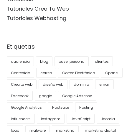
Tutoriales Crea Tu Web
Tutoriales Webhosting
Etiquetas
audiencia
blog
buyer persona
clientes
Contenido
correo
Correo Electrónico
Cpanel
Crea tu web
diseño web
dominio
email
Facebook
google
Google Adsense
Google Analytics
Hootsuite
Hosting
Influencers
Instagram
JavaScript
Joomla
logo
malware
marketing
marketing digital