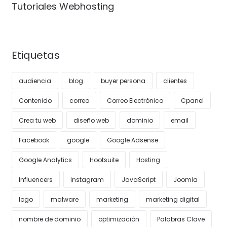
Tutoriales Webhosting
Etiquetas
audiencia
blog
buyer persona
clientes
Contenido
correo
Correo Electrónico
Cpanel
Crea tu web
diseño web
dominio
email
Facebook
google
Google Adsense
Google Analytics
Hootsuite
Hosting
Influencers
Instagram
JavaScript
Joomla
logo
malware
marketing
marketing digital
nombre de dominio
optimización
Palabras Clave